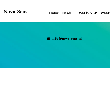
Novo-Sens
Home
Ik wil…
Wat is NLP
Waaro
info@novo-sens.nl