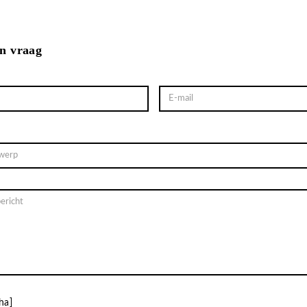
en vraag
ha]