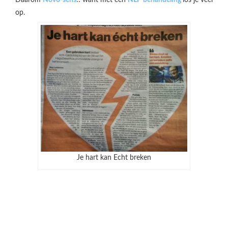
Daarom
Novo-sens
!! want met een
NLP behandeling
los je veel
op.
Je hart kan Echt breken