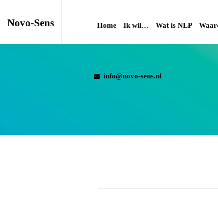
Novo-Sens
Home
Ik wil…
Wat is NLP
Waaro
info@novo-sens.nl