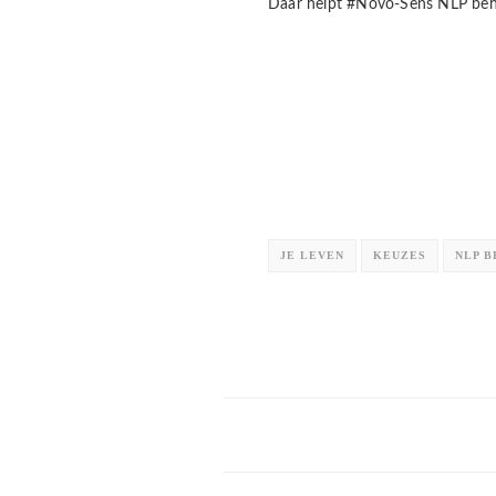
Daar helpt #Novo-Sens NLP beha
JE LEVEN
KEUZES
NLP 