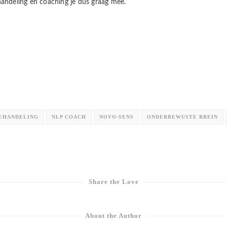
ndeling en coaching je dus graag mee.
BEHANDELING
NLP COACH
NOVO-SENS
ONDERBEWUSTE BREIN
Share the Love
About the Author