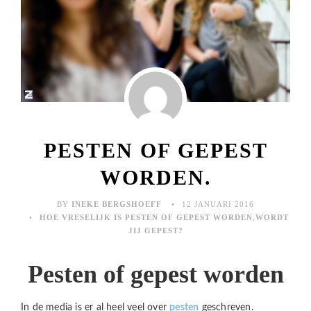
PESTEN OF GEPEST
WORDEN.
BY
INEKE BERGSHOEFF
12 JANUARI 2016
HOE VRESELIJK IS PESTEN OF GEPEST WORDEN
,
WORDT
JIJ GEPEST?
Pesten of gepest worden
In de media is er al heel veel over
pesten
geschreven.